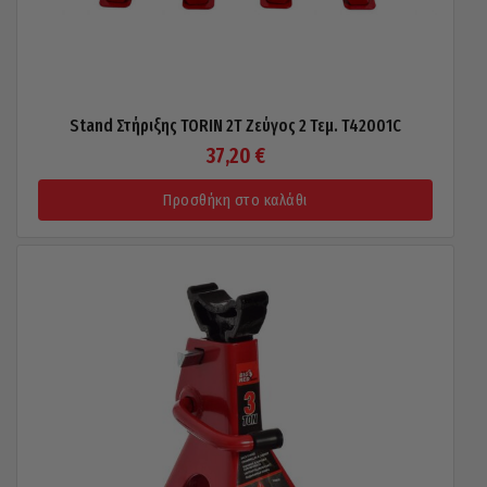
Stand Στήριξης TORIN 2T Ζεύγος 2 Τεμ. T42001C
37,20
€
Προσθήκη στο καλάθι