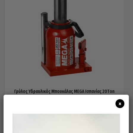
Γρύλος Υδραυλικός Μπουκάλας MEGA Ισπανίας 20Τon
177,30
€
×
Προσθήκη στο καλάθι