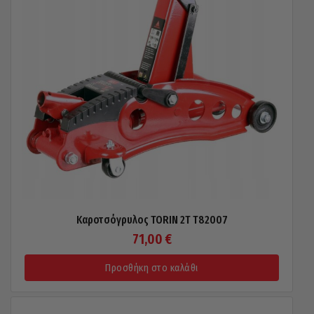
Καροτσόγρυλος TORIN 2T T82007
71,00
€
Προσθήκη στο καλάθι