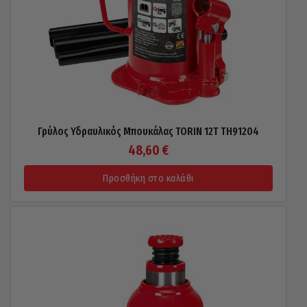
Γρύλος Υδραυλικός Μπουκάλας TORIN 12T TH91204
48,60
€
Προσθήκη στο καλάθι