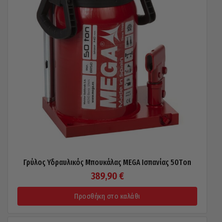
Γρύλος Υδραυλικός Μπουκάλας MEGA Ισπανίας 50Τon
389,90
€
Προσθήκη στο καλάθι