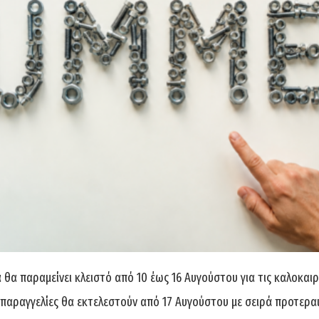
Συρματόσχοινου INOX 316 A4
Ταλουρίτ Συρματόσχοινου INO
6mm
8mm
1,86
€
6,00
€
ροσθήκη στο καλάθι
Προσθήκη στο καλάθι
θα παραμείνει κλειστό από 10 έως 16 Αυγούστου για τις καλοκαιρ
 παραγγελίες θα εκτελεστούν από 17 Αυγούστου με σειρά προτερα