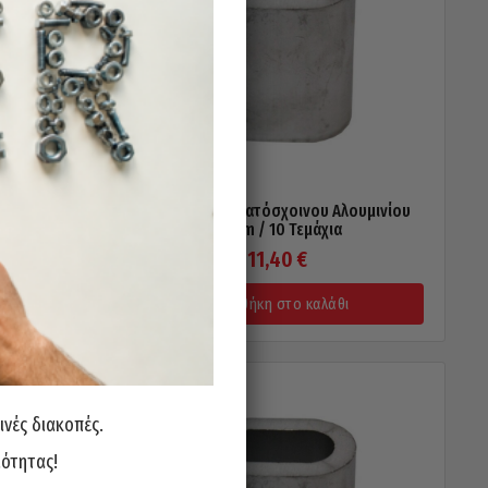
X 316 A4
Ταλουρίτ Συρματόσχοινου Αλουμινίου
10mm / 10 Τεμάχια
11,40
€
Προσθήκη στο καλάθι
ινές διακοπές.
ιότητας!