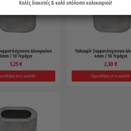
Καλές διακοπές & καλό υπόλοιπο καλοκαιριού!
Συρματόσχοινου Αλουμινίου
Ταλουρίτ Συρματόσχοινου Αλ
3mm / 10 Τεμάχια
4mm / 10 Τεμάχια
1,25
€
2,30
€
ροσθήκη στο καλάθι
Προσθήκη στο καλάθι