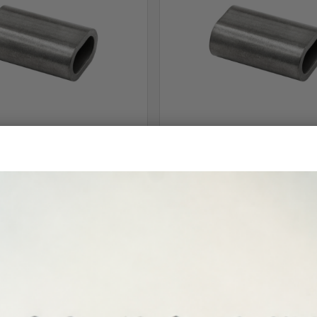
Συρματόσχοινου INOX 316 A4
Ταλουρίτ Συρματόσχοινου INO
2mm
3mm
0,30
€
0,60
€
ροσθήκη στο καλάθι
Προσθήκη στο καλάθι