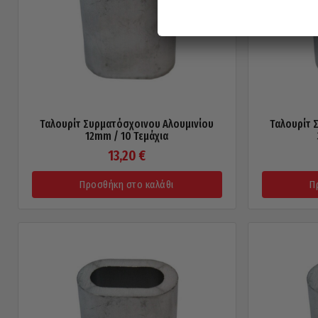
Ταλουρίτ Συρματόσχοινου Αλουμινίου
Ταλουρίτ 
12mm / 10 Τεμάχια
13,20
€
Προσθήκη στο καλάθι
Π