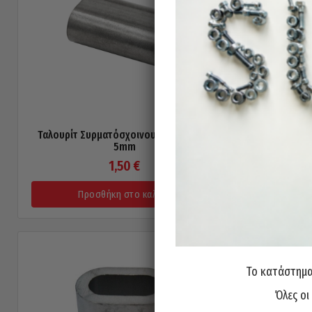
Ταλουρίτ Συρματόσχοινου INOX 316 A4
Ταλουρίτ 
5mm
1,50
€
Προσθήκη στο καλάθι
Π
Το κατάστημα 
Όλες οι