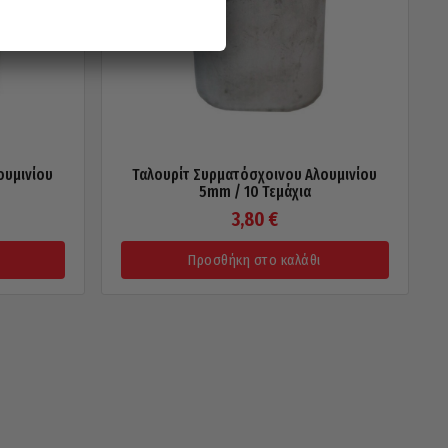
ουμινίου
Ταλουρίτ Συρματόσχοινου Αλουμινίου
5mm / 10 Τεμάχια
3,80
€
Προσθήκη στο καλάθι