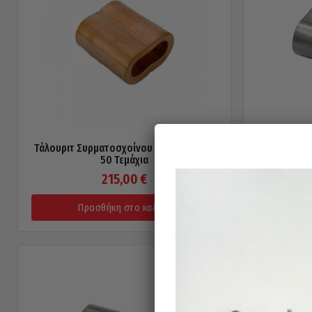
Τάλουριτ Συρματοσχοίνου Χάλκινο 6mm
Ταλουρίτ 
50 Τεμάχια
215,00
€
Προσθήκη στο καλάθι
Π