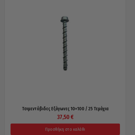
variants.
The
options
may
be
chosen
on
the
product
page
Τσιμεντόβιδες Εξάγωνες 10×100 / 25 Τεμάχια
37,50
€
Προσθήκη στο καλάθι