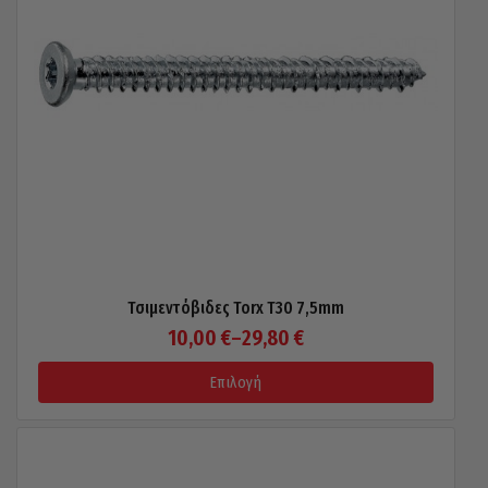
Τσιμεντόβιδες Torx T30 7,5mm
Price
10,00
€
–
29,80
€
range:
Επιλογή
10,00 €
through
This
product
29,80 €
has
multiple