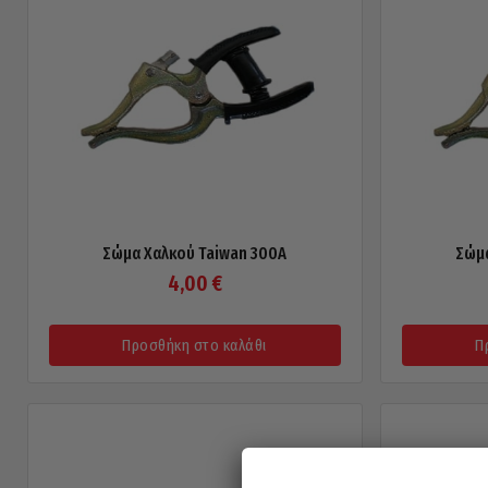
Σώμα Χαλκού Taiwan 300A
Σώμα
4,00
€
Προσθήκη στο καλάθι
Π