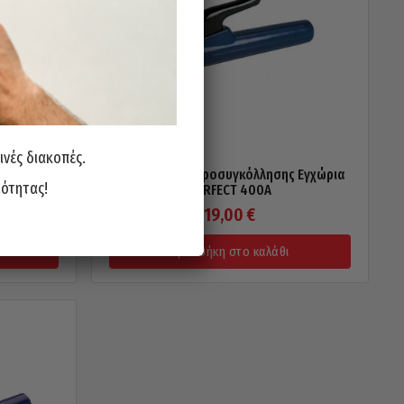
ινές διακοπές.
ς INTER
Τσιμπίδα Ηλεκτροσυγκόλλησης Εγχώρια
ιότητας!
PERFECT 400A
19,00
€
Προσθήκη στο καλάθι