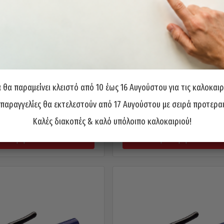
θα παραμείνει κλειστό από 10 έως 16 Αυγούστου για τις καλοκαιρ
Ηλεκτροσυγκόλλησης INTER
Τσιμπίδα Ηλεκτροσυγκόλληση
 παραγγελίες θα εκτελεστούν από 17 Αυγούστου με σειρά προτερα
500A
600A
6,50
€
7,00
€
Καλές διακοπές & καλό υπόλοιπο καλοκαιριού!
ροσθήκη στο καλάθι
Προσθήκη στο καλάθι