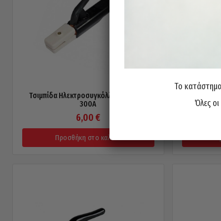
Το κατάστημα 
Τσιμπίδα Ηλεκτροσυγκόλλησης INTER
Τσιμπίδα 
Όλες οι
300A
6,00
€
Προσθήκη στο καλάθι
Π