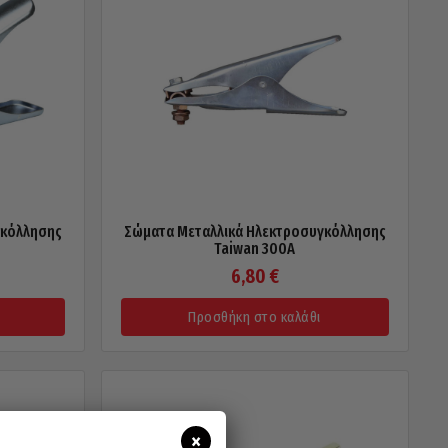
γκόλλησης
Σώματα Μεταλλικά Ηλεκτροσυγκόλλησης
Taiwan 300A
6,80
€
Προσθήκη στο καλάθι
×