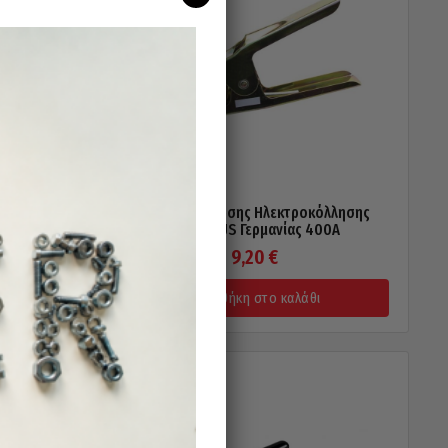
Τσιμπίδα Γείωσης Ηλεκτροκόλλησης
α 400A
LUCKHAUS Γερμανίας 400A
9,20
€
Προσθήκη στο καλάθι