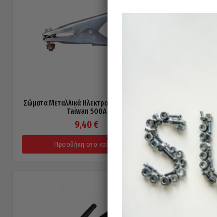
Σώματα Μεταλλικά Ηλεκτροσυγκόλλησης
Σώματα 
Taiwan 500A
9,40
€
Προσθήκη στο καλάθι
Π