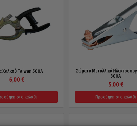
Σώματα Μεταλλικά Ηλεκτροσυ
 Χαλκού Taiwan 500A
300A
6,00
€
5,00
€
ροσθήκη στο καλάθι
Προσθήκη στο καλάθι