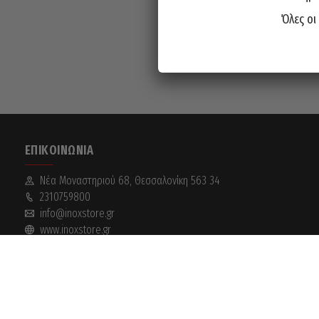
Όλες οι
ΕΠΙΚΟΙΝΩΝΊΑ
Νέα Mοναστηριού 68, Θεσσαλονίκη 563 34
2310759800
info@inoxstore.gr
www.inoxstore.gr
Inox Store
2018-2026
| Hosted by
Suge