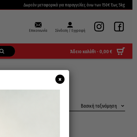
Δωρεάν μεταφορικά για παραγγελίες άνω των 150€ Έως 5kg
Επικοινωνία
Σύνδεση / Εγγραφή
Άδειο καλάθι -
0,00
€
×