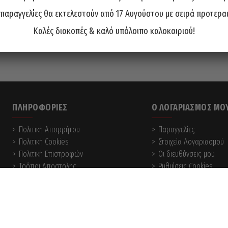
 παραγγελίες θα εκτελεστούν από 17 Αυγούστου με σειρά προτερα
Καλές διακοπές & καλό υπόλοιπο καλοκαιριού!
ΠΛΗΡΟΦΟΡΊΕΣ
Ο ΛΟΓΑΡΙΑΣΜΌΣ ΜΟ
Πολιτική Απορρήτου
Παραγγελίες
Πολιτική Cookies
Στοιχεία Λογαριασμού
Πολιτική Επιστροφών
Οι διευθύνσεις μου
Τρόποι Αποστολής
Ρυθμίσεις Cookies
Τρόποι Πληρωμής