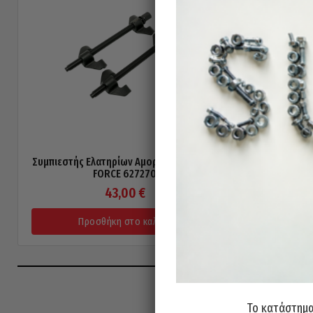
Συμπιεστής Ελατηρίων Αμορτισέρ 270mm
Συμπιεστής
FORCE 627270
43,00
€
Προσθήκη στο καλάθι
Π
Το κατάστημα 