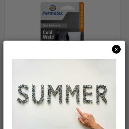
×
Εποξική Κόλλα Μετάλλων 2 Συστατικών COLD WELD PERMATEX
56gr
15,00
€