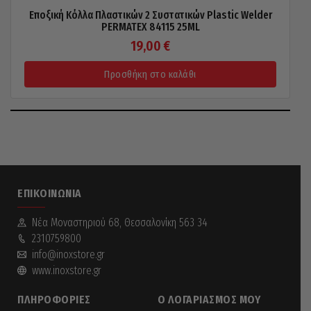
Εποξική Κόλλα Πλαστικών 2 Συστατικών Plastic Welder
PERMATEX 84115 25ML
19,00
€
Προσθήκη στο καλάθι
ΕΠΙΚΟΙΝΩΝΊΑ
Νέα Mοναστηριού 68, Θεσσαλονίκη 563 34
2310759800
info@inoxstore.gr
www.inoxstore.gr
ΠΛΗΡΟΦΟΡΊΕΣ
Ο ΛΟΓΑΡΙΑΣΜΌΣ ΜΟΥ