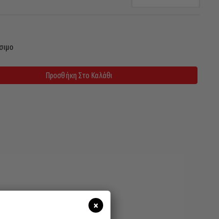
σιμο
Προσθήκη Στο Καλάθι
×