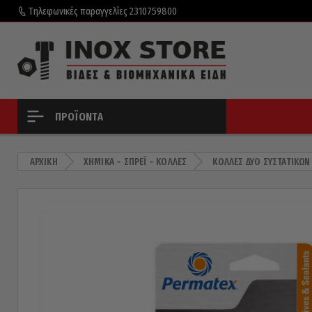
Τηλεφωνικές παραγγελίες
2310759800
ΠΡΟΪΌΝΤΑ
ΑΡΧΙΚΉ
ΧΗΜΙΚΆ – ΣΠΡΈΙ – ΚΌΛΛΕΣ
ΚΌΛΛΕΣ ΔΎΟ ΣΥΣΤΑΤΙΚΏΝ