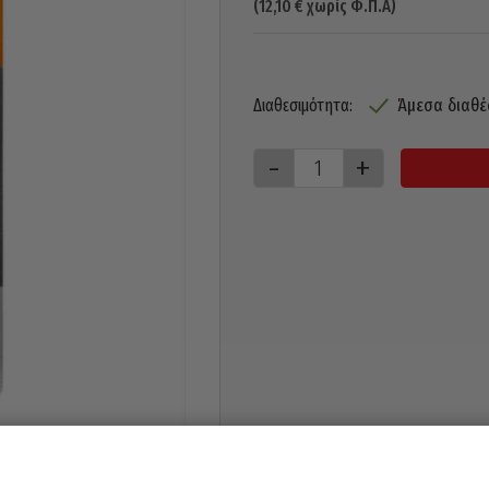
(
12,10
€
χωρίς Φ.Π.Α)
Άμεσα διαθέ
Διαθεσιμότητα: