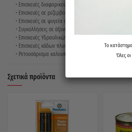
• Επισκευές διαφορικού
• Επισκευές σε ρεζερβουάρ παντός τύπου
• Επισκευές σε ψυγεία αυτοκινήτων
• Συγκολλήσεις σε άξονες ή γρανάζια κ.α.
• Επισκευές Υδραυλικών εγκαταστάσεων
• Επισκευές κάδων πλυντηρίων
Το κατάστημα 
• Ρετουσάρισμα καλουπιών και χιλιάδες ακόμα χρήσει
Όλες οι
Σχετικά προϊόντα