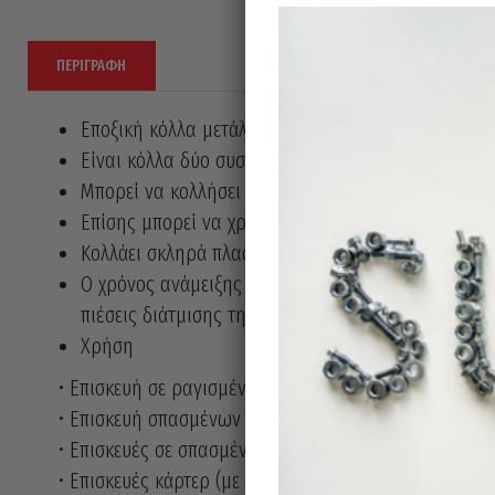
ΠΕΡΙΓΡΑΦΉ
Εποξική κόλλα μετάλλων, για ψυχρές συγκολλήσεις
Είναι κόλλα δύο συστατικών και γεμιστικό που εξα
Μπορεί να κολλήσει και να επισκευάσει ρωγμές και
Επίσης μπορεί να χρησιμοποιηθεί για συγκόλληση με
Κολλάει σκληρά πλαστικά μεταξύ τους (εκτός από π
Ο χρόνος ανάμειξης των δύο συστατικών είναι 4-6 λ
πιέσεις διάτμισης της τάξεως των 3.000 psi.
Χρήση
• Επισκευή σε ραγισμένα καπάκια κινητήρα
• Επισκευή σπασμένων κάρτερ
• Επισκευές σε σπασμένες εισαγωγές καυσίμου
• Επισκευές κάρτερ (με ρωγμές)