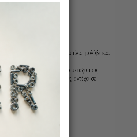
, μπρούτζος, ανοξείδωτο, αλουμίνιο, μολύβι κ.α.
, κ.α.
ο και σε ανομοιογενή συνδυασμό μεταξύ τους
ρή κόλλα αφού μετά από 16 ώρες, αντέχει σε