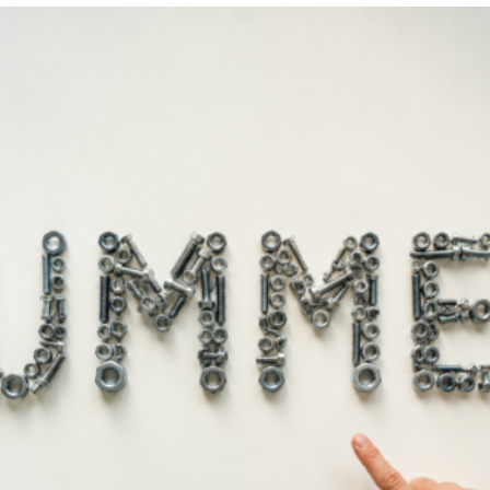
λείφει την ανάγκη για συγκόλληση
 χάσματα σε κάθε τύπο μετάλλων όπως ατσάλι, μαντέμι, χαλκός
τάλλου (στο αυτοκινητο) με πλαστικό, με πέτρα, με βακελίτη
ολυορεφίνες και τεφλόν) καθώς και κεραμικά, τσιμέντο, ξύλ
επτά και στεγνώνει μέσα σε 15 λεπτά. Είναι εξαιρετικά ισχυ