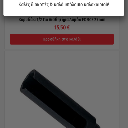
Καλές διακοπές & καλό υπόλοιπο καλοκαιριού!
Καρυδάκι 1/2 Για Αισθητήρα Λάμδα FORCE 27mm
15,50
€
Προσθήκη στο καλάθι