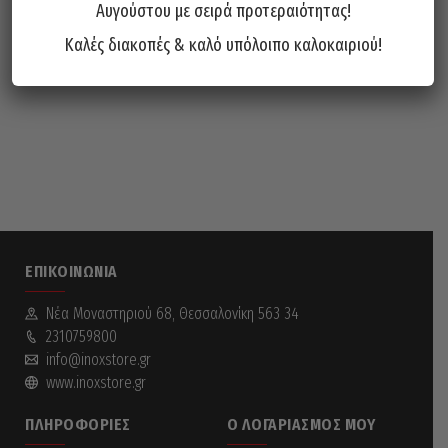
Αυγούστου με σειρά προτεραιότητας!
Καλές διακοπές & καλό υπόλοιπο καλοκαιριού!
ΕΠΙΚΟΙΝΩΝΊΑ
Νέα Mοναστηριού 68, Θεσσαλονίκη 563 34
2310759800
info@inoxstore.gr
www.inoxstore.gr
ΠΛΗΡΟΦΟΡΊΕΣ
Ο ΛΟΓΑΡΙΑΣΜΌΣ ΜΟΥ