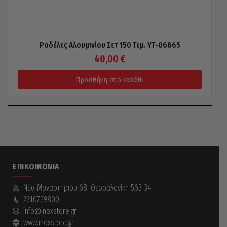
Ροδέλες Αλουμινίου Σετ 150 Τεμ. YT-06865
40,00
€
Προσθήκη στο καλάθι
ΕΠΙΚΟΙΝΩΝΊΑ
Νέα Mοναστηριού 68, Θεσσαλονίκη 563 34
2310759800
info@inoxstore.gr
www.inoxstore.gr