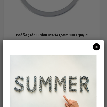
Ροδέλες Αλουμινίου 18x24x1,5mm 100 Τεμάχια
27,50
€
×
Προσθήκη στο καλάθι