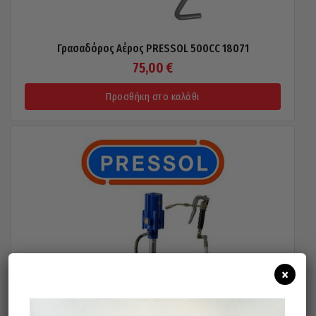
Γρασαδόρος Αέρος PRESSOL 500CC 18071
75,00
€
Προσθήκη στο καλάθι
×