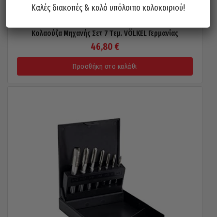
Καλές διακοπές & καλό υπόλοιπο καλοκαιριού!
Κολαούζα Μηχανής Σετ 7 Tεμ. VÖLKEL Γερμανίας
46,80
€
Προσθήκη στο καλάθι