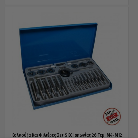
Κολαούζα Και Φιλιέρες Σετ SKC Ιαπωνίας 26 Τεμ. Μ4-Μ12