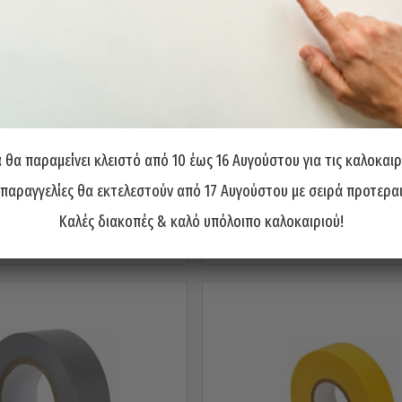
αινία PRIMO Μαύρη 17mm/20
Αντιολισθητική Ταινία Αυτο
θα παραμείνει κλειστό από 10 έως 16 Αυγούστου για τις καλοκαιρ
YRDS
PRIMO 24mm X 5 Μέτρ
 παραγγελίες θα εκτελεστούν από 17 Αυγούστου με σειρά προτερα
1,00
€
7,00
€
Καλές διακοπές & καλό υπόλοιπο καλοκαιριού!
ροσθήκη στο καλάθι
Προσθήκη στο καλάθι