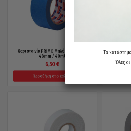
Χαρτοταινία PRIMO Μπλέ UV Masking
Mονωτική Τ
Το κατάστημα 
48mm / 40mt
Όλες οι
6,50
€
Προσθήκη στο καλάθι
Π