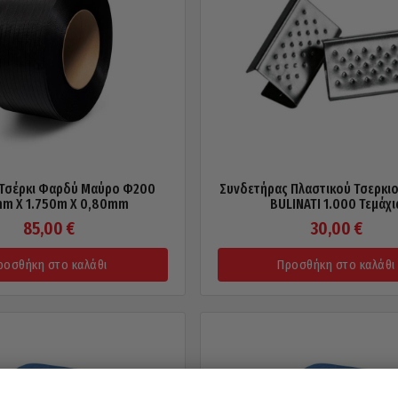
 Τσέρκι Φαρδύ Μαύρο Φ200
Συνδετήρας Πλαστικού Τσερκι
mm X 1.750m X 0,80mm
BULINATI 1.000 Τεμάχι
85,00
€
30,00
€
ροσθήκη στο καλάθι
Προσθήκη στο καλάθι