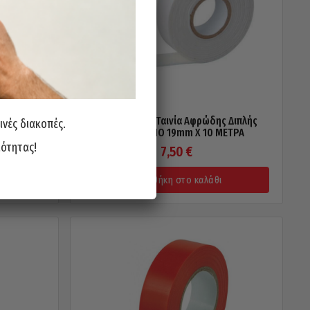
κόλλητη
Αυτοκόλλητη Ταινία Αφρώδης Διπλής
ινές διακοπές.
α
Όψης PRIMO 19mm X 10 ΜΕΤΡΑ
ιότητας!
7,50
€
Προσθήκη στο καλάθι