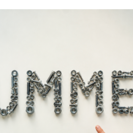
νία PRIMO Μπλέ UV Masking
Χαρτοταινία PRIMO Μπλέ UV 
24mm / 40mt
30mm / 40mt
4,00
€
5,00
€
ροσθήκη στο καλάθι
Προσθήκη στο καλάθι