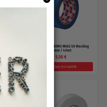
Masking
Χαρτοταινία PRIMO Μπλέ UV Masking
36mm / 40mt
5,50
€
Προσθήκη στο καλάθι