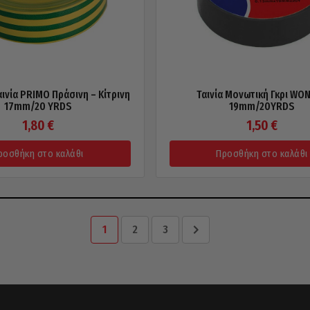
ινία PRIMO Πράσινη – Κίτρινη
Ταινία Μονωτική Γκρι WO
17mm/20 YRDS
19mm/20YRDS
1,80
€
1,50
€
ροσθήκη στο καλάθι
Προσθήκη στο καλάθι
1
2
3