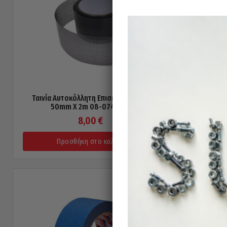
Ταινία Αυτοκόλλητη Επισκευής Σίτας
Χαρτοται
50mm X 2m 08-074-018
8,00
€
Προσθήκη στο καλάθι
Π