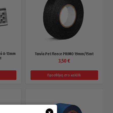
ού Α-13mm
Ταινία Pet Fleece PRIMO 19mm/15mt
α
3,50
€
Προσθήκη στο καλάθι
×