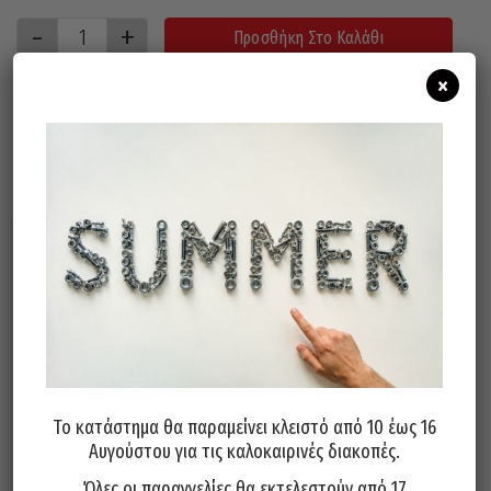
Προσθήκη Στο Καλάθι
×
Σχετικά προϊόντα
Το κατάστημα θα παραμείνει κλειστό από 10 έως 16
Αυγούστου για τις καλοκαιρινές διακοπές.
Χαρτοταινία PRIMO Λευκή
Στρετς Φιλμ Χειρός PRIMO
30mm / 45 YRDS
23mt 1.6KG Διάφανο 50cm
Όλες οι παραγγελίες θα εκτελεστούν από 17