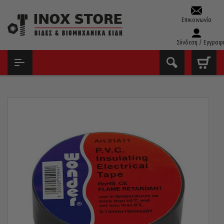
Επικοινωνία
Σύνδεση / Εγγραφ
ΑΡΧΙΚΉ
ΧΗΜΙΚΆ – ΣΠΡΈΙ – ΚΌΛΛΕΣ
ΤΑΙΝΊΕΣ & ΥΛΙΚΆ ΣΥΣΚΕΥΑΣΊΑΣ
ΤΑΙΝΊΑ ΜΟΝΩΤΙΚΉ ΓΚΡΙ WONDER 19MM/20YRDS