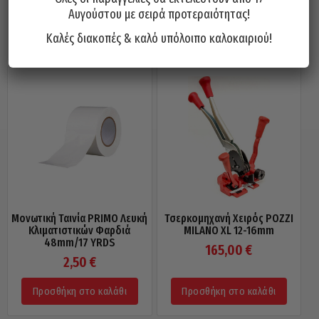
2,00
€
9,00
€
Αυγούστου με σειρά προτεραιότητας!
Προσθήκη στο καλάθι
Προσθήκη στο καλάθι
Καλές διακοπές & καλό υπόλοιπο καλοκαιριού!
Μονωτική Ταινία PRIMO Λευκή
Τσερκομηχανή Χειρός POZZI
Κλιματιστικών Φαρδιά
MILANO XL 12-16mm
48mm/17 YRDS
165,00
€
2,50
€
Προσθήκη στο καλάθι
Προσθήκη στο καλάθι