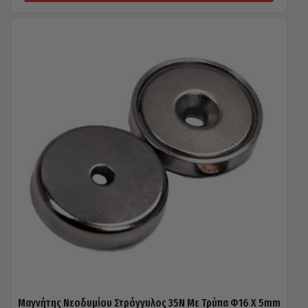
Μαγνήτης Νεοδυμίου Στρόγγυλος 35N Με Τρύπα Φ16 X 5mm