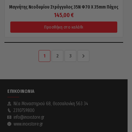
Μαγνήτης Νεοδυμίου Στρόγγυλος 35N Φ70 X 35mm Πάχος
145,00
€
Προσθήκη στο καλάθι
1
2
3
ΕΠΙΚΟΙΝΩΝΊΑ
Νέα Mοναστηριού 68, Θεσσαλονίκη 563 34
2310759800
info@inoxstore.gr
www.inoxstore.gr