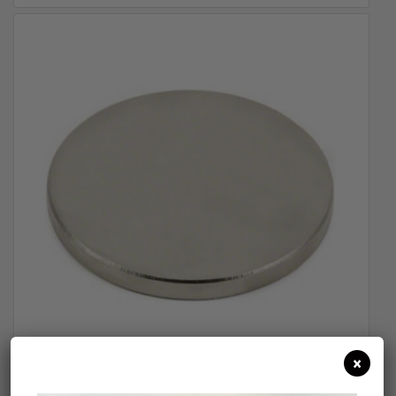
×
Μαγνήτης Νεοδυμίου Στρόγγυλος 35N Φ12 X 2mm Πάχος