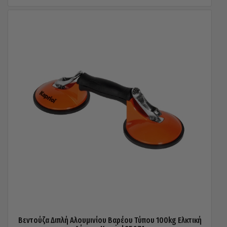
Βεντούζα Διπλή Αλουμινίου Βαρέου Τύπου 100kg Ελκτική