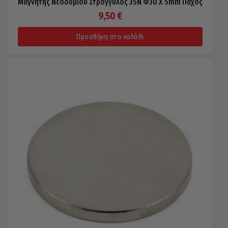
Μαγνήτης Νεοδυμίου Στρόγγυλος 35N Φ30 X 5mm Πάχος
9,50
€
Προσθήκη στο καλάθι