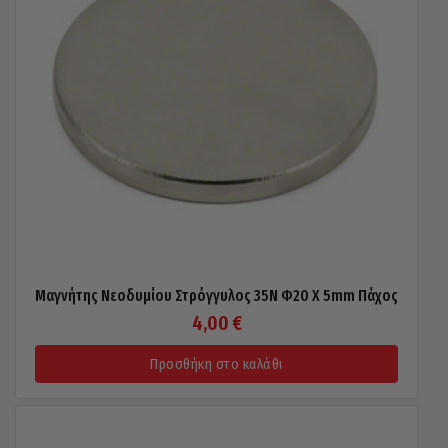
Μαγνήτης Νεοδυμίου Στρόγγυλος 35N Φ20 X 5mm Πάχος
4,00
€
Προσθήκη στο καλάθι