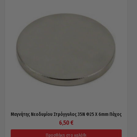
Μαγνήτης Νεοδυμίου Στρόγγυλος 35N Φ25 X 6mm Πάχος
6,50
€
Προσθήκη στο καλάθι