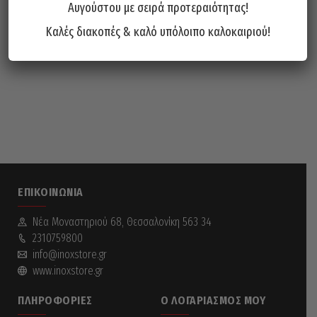
Αυγούστου με σειρά προτεραιότητας!
Καλές διακοπές & καλό υπόλοιπο καλοκαιριού!
ΕΠΙΚΟΙΝΩΝΊΑ
Νέα Mοναστηριού 68, Θεσσαλονίκη 563 34
2310759800
info@inoxstore.gr
www.inoxstore.gr
ΠΛΗΡΟΦΟΡΊΕΣ
Ο ΛΟΓΑΡΙΑΣΜΌΣ ΜΟΥ