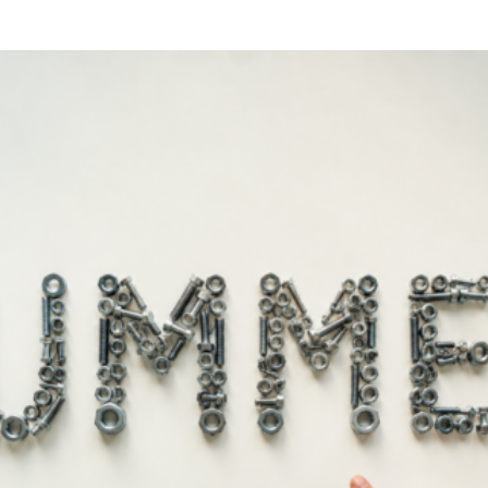
ρος Σετ 25 Τεμ. PTG Γερμανίας
Τρυπάνια Αέρος Σετ 13 Τεμ. PTG
S-GK DIN 338 1-13mm
HSS 1-8mm
62,00
€
8,40
€
ροσθήκη στο καλάθι
Προσθήκη στο καλάθι