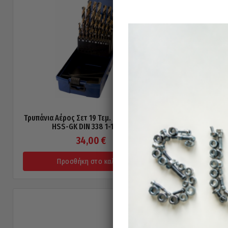
Τρυπάνια Αέρος Σετ 19 Τεμ. PTG Γερμανίας
Τρυπάνια Αέ
HSS-GK DIN 338 1-10mm
HS
34,00
€
Προσθήκη στο καλάθι
Π