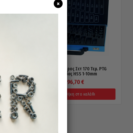
×
 Γερμανίας
Τρυπάνια Αέρος Σετ 170 Τεμ. PTG
Γερμανίας HSS 1-10mm
96,70
€
Προσθήκη στο καλάθι