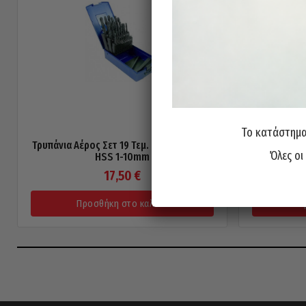
Το κατάστημα 
Τρυπάνια Αέρος Σετ 19 Τεμ. PTG Γερμανίας
Τρυπάνι
Όλες οι
HSS 1-10mm
Γε
17,50
€
Προσθήκη στο καλάθι
Π