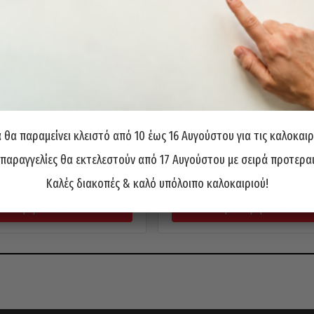
θα παραμείνει κλειστό από 10 έως 16 Αυγούστου για τις καλοκαιρ
α Αέρος Σετ 230 Τεμ. PTG
Τρυπάνια Αέρος Σετ 25 Τεμ. PTG
 παραγγελίες θα εκτελεστούν από 17 Αυγούστου με σειρά προτερα
ρμανίας HSS 1-13mm
HSS 1-13mm
189,00
€
30,00
€
Καλές διακοπές & καλό υπόλοιπο καλοκαιριού!
ροσθήκη στο καλάθι
Προσθήκη στο καλάθι