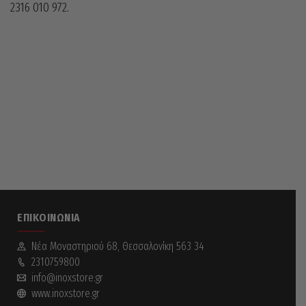
2316 010 972.
ΕΠΙΚΟΙΝΩΝΊΑ
Νέα Mοναστηριού 68, Θεσσαλονίκη 563 34
2310759800
info@inoxstore.gr
www.inoxstore.gr