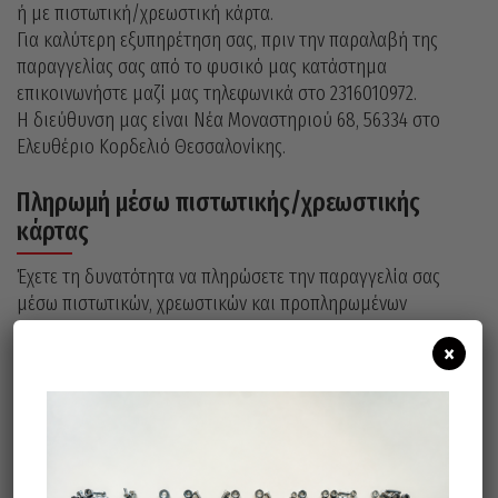
ή με πιστωτική/χρεωστική κάρτα.
Για καλύτερη εξυπηρέτηση σας, πριν την παραλαβή της
παραγγελίας σας από το φυσικό μας κατάστημα
επικοινωνήστε μαζί μας τηλεφωνικά στο 2316010972.
Η διεύθυνση μας είναι Νέα Mοναστηριού 68, 56334 στο
Ελευθέριο Κορδελιό Θεσσαλονίκης.
Πληρωμή μέσω πιστωτικής/χρεωστικής
κάρτας
Έχετε τη δυνατότητα να πληρώσετε την παραγγελία σας
μέσω πιστωτικών, χρεωστικών και προπληρωμένων
καρτών VISA, MASTERCARD, MAESTRO.
×
Όλες οι πληρωμές που πραγματοποιούνται με χρήση
κάρτας, διεκπεραιώνονται μέσω της πλατφόρμας
ηλεκτρονικών πληρωμών της Τράπεζας Πειραιώς. Η σελίδα
που ο χρήστης εισάγει τα στοιχεία της κάρτας του είναι
ασφαλής (χρήση SSL encryption με 2048-bit μέγεθος