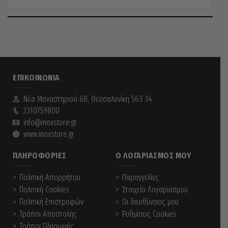
through
This
product
3,20 €
has
multiple
variants.
The
options
may
ΕΠΙΚΟΙΝΩΝΊΑ
be
chosen
on
Νέα Mοναστηριού 68, Θεσσαλονίκη 563 34
the
2310759800
product
info@inoxstore.gr
page
www.inoxstore.gr
ΠΛΗΡΟΦΟΡΊΕΣ
Ο ΛΟΓΑΡΙΑΣΜΌΣ ΜΟΥ
Πολιτική Απορρήτου
Παραγγελίες
Πολιτική Cookies
Στοιχεία Λογαριασμού
Πολιτική Επιστροφών
Οι διευθύνσεις μου
Τρόποι Αποστολής
Ρυθμίσεις Cookies
Τρόποι Πληρωμής