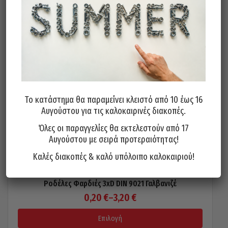
variants.
The
options
may
be
chosen
on
the
product
page
Το κατάστημα θα παραμείνει κλειστό από 10 έως 16
Αυγούστου για τις καλοκαιρινές διακοπές.
Όλες οι παραγγελίες θα εκτελεστούν από 17
Αυγούστου με σειρά προτεραιότητας!
Καλές διακοπές & καλό υπόλοιπο καλοκαιριού!
Ροδέλες Φαρδιές 3xD DIN 9021 Γαλβανιζέ
Price
0,20
€
–
3,20
€
range:
Επιλογή
0,20 €