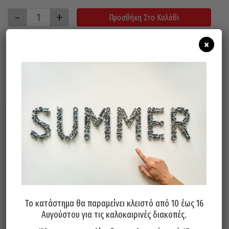
Προσθήκη Στο Καλάθι
×
Σχετικά προϊόντα
Το κατάστημα θα παραμείνει κλειστό από 10 έως 16
Τσερκομηχανή Χειρός POZZI
Αυτοκόλλητη Ταινία Αφρώδης
Αυγούστου για τις καλοκαιρινές διακοπές.
MILANO XL 12-16mm
Διπλής Όψης PRIMO 19mm X 10
ΜΕΤΡΑ