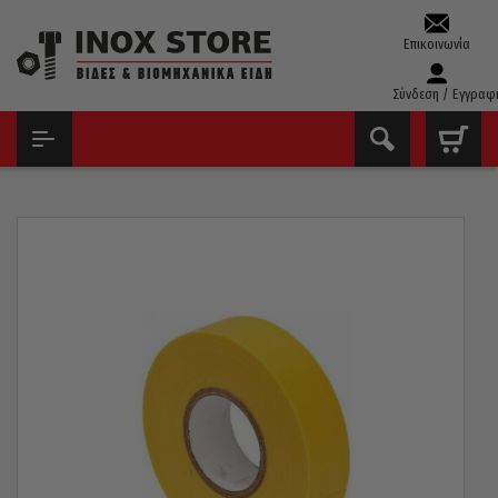
Επικοινωνία
Σύνδεση / Εγγραφ
ΑΡΧΙΚΉ
ΧΗΜΙΚΆ – ΣΠΡΈΙ – ΚΌΛΛΕΣ
ΤΑΙΝΊΕΣ & ΥΛΙΚΆ ΣΥΣΚΕΥΑΣΊΑΣ
ΜΟΝΩΤΙΚΉ ΤΑΙΝΊΑ PRIMO ΚΊΤΡΙΝΗ 17MM/20 YRDS