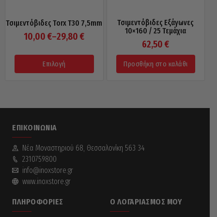
Τσιμεντόβιδες Εξάγωνες
Τσιμεντόβιδες Torx T30 7,5mm
10×160 / 25 Τεμάχια
Price
10,00
€
–
29,80
€
62,50
€
range:
10,00 €
Επιλογή
Προσθήκη στο καλάθι
through
This
29,80 €
product
has
multiple
variants.
The
ΕΠΙΚΟΙΝΩΝΊΑ
options
may
be
Νέα Mοναστηριού 68, Θεσσαλονίκη 563 34
chosen
2310759800
on
info@inoxstore.gr
the
www.inoxstore.gr
product
page
ΠΛΗΡΟΦΟΡΊΕΣ
Ο ΛΟΓΑΡΙΑΣΜΌΣ ΜΟΥ