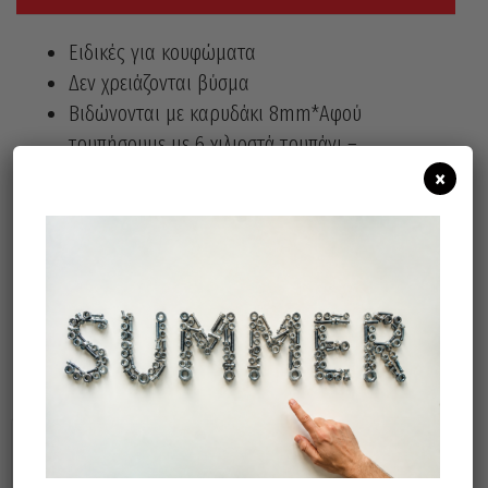
Ειδικές για κουφώματα
Δεν χρειάζονται βύσμα
Βιδώνονται με καρυδάκι 8mm*Αφού
τρυπήσουμε με 6 χιλιοστά τρυπάνι –
Βιδώνουμε απευθείας την τσιμεντόβιδα
×
στον τοίχο.
Η τιμή αναφέρεται σε συσκευασία των
100 Τεμαχίων.
Σχετικά προϊόντα