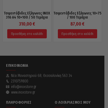
Τσιμεντόβιδες Εξάγωνες INOX
Τσιμεντόβιδες Εξάγωνες 10×75
316 A4 10×100 / 50 Τεμάχια
/ 100 Τεμάχια
310,00
€
87,00
€
Προσθήκη στο καλάθι
Προσθήκη στο καλάθι
ΕΠΙΚΟΙΝΩΝΊΑ
Νέα Mοναστηριού 68, Θεσσαλονίκη 563 34
2310759800
info@inoxstore.gr
www.inoxstore.gr
ΠΛΗΡΟΦΟΡΊΕΣ
Ο ΛΟΓΑΡΙΑΣΜΌΣ ΜΟΥ