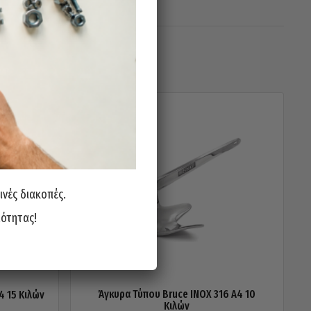
ινές διακοπές.
ιότητας!
Άγκυρα Τύπου Bruce INOX 316 A4 10
4 15 Κιλών
Κιλών