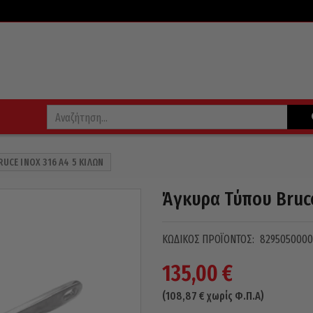
RUCE INOX 316 A4 5 ΚΙΛΏΝ
Άγκυρα Τύπου Bruce
ΚΩΔΙΚΌΣ ΠΡΟΪΌΝΤΟΣ:
8295050000
135,00
€
(
108,87
€
χωρίς Φ.Π.Α)