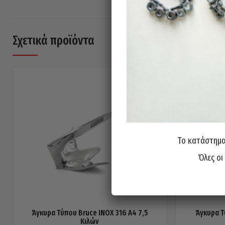
Σχετικά προϊόντα
Το κατάστημα 
Όλες οι
Άγκυρα Τύπου Bruce INOX 316 A4 7,5
Άγκυρα Τ
Κιλών