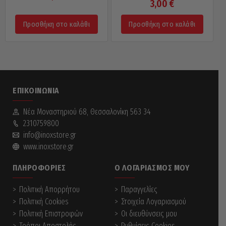
3,00
€
Προσθήκη στο καλάθι
Προσθήκη στο καλάθι
ΕΠΙΚΟΙΝΩΝΊΑ
Νέα Mοναστηριού 68, Θεσσαλονίκη 563 34
2310759800
info@inoxstore.gr
www.inoxstore.gr
ΠΛΗΡΟΦΟΡΊΕΣ
Ο ΛΟΓΑΡΙΑΣΜΌΣ ΜΟΥ
Πολιτική Απορρήτου
Παραγγελίες
Πολιτική Cookies
Στοιχεία Λογαριασμού
Πολιτική Επιστροφών
Οι διευθύνσεις μου
Τρόποι Αποστολής
Ρυθμίσεις Cookies