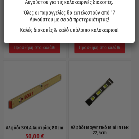
Αυγούστου για τις καλοκαιρινές διακοπές.
Όλες οι παραγγελίες θα εκτελεστούν από 17
Μαγνητικό Αλφάδι Τσέπης Με
Αλφάδι SOLA Αυστρίας 150cm
Αυγούστου με σειρά προτεραιότητας!
Κλιπ Ζώνης 75mm SOLA GO!
78,00
€
CLIP
Καλές διακοπές & καλό υπόλοιπο καλοκαιριού!
23,00
€
Προσθήκη στο καλάθι
Προσθήκη στο καλάθι
Αλφάδι Μαγνητικό Μini INTER
Αλφάδι SOLA Αυστρίας 80cm
22,5cm
50,00
€