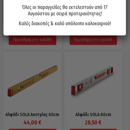
Όλες οι παραγγελίες θα εκτελεστούν από 17
Αυγούστου με σειρά προτεραιότητας!
Μαγνητικό Αλφάδι Τσέπης
Αλφάδι SOLA Αυστρίας 200cm
75mm SOLA GO!
97,50
€
Καλές διακοπές & καλό υπόλοιπο καλοκαιριού!
18,00
€
Προσθήκη στο καλάθι
Προσθήκη στο καλάθι
Αλφάδι SOLA Αυστρίας 60cm
Αλφάδι SOLA 60cm
44,00
€
28,50
€