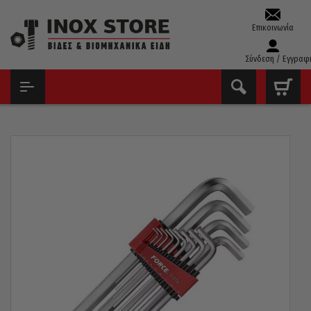
Επικοινωνία
Σύνδεση / Εγγραφ
ΑΡΧΙΚΉ
ΕΡΓΑΛΕΊΑ ΧΕΙΡΌΣ - ΑΝΑΛΏΣΙΜΑ
ΆΛΛΕΝ ΚΛΕΙΔΙΆ
ΚΛΕΙΔΙΆ ΆΛΛΕΝ ΣΕΤ
ALLEN ΠΟΛΎ ΜΑΚΡΙΆ ΣΕΤ 13 TΕΜ. 2-19MM FORCE 5137XL