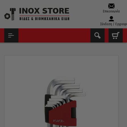
Επικοινωνία
Σύνδεση / Εγγραφ
ΑΡΧΙΚΉ
ΕΡΓΑΛΕΊΑ ΧΕΙΡΌΣ - ΑΝΑΛΏΣΙΜΑ
ΆΛΛΕΝ ΚΛΕΙΔΙΆ
ΚΛΕΙΔΙΆ ΆΛΛΕΝ ΣΕΤ
ALLEN ΣΕΤ 10 ΤΕΜ. FORCE 1,27 – 10MM 5102