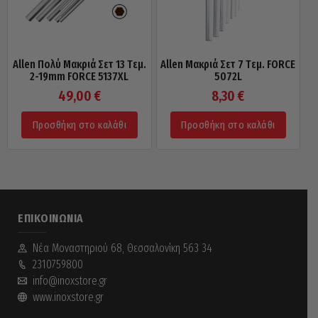
Allen Πολύ Μακριά Σετ 13 Tεμ.
Allen Μακριά Σετ 7 Tεμ. FORCE
2-19mm FORCE 5137XL
5072L
49,00
€
8,30
€
Προσθήκη στο καλάθι
Προσθήκη στο καλάθι
ΕΠΙΚΟΙΝΩΝΊΑ
Νέα Mοναστηριού 68, Θεσσαλονίκη 563 34
2310759800
info@inoxstore.gr
www.inoxstore.gr