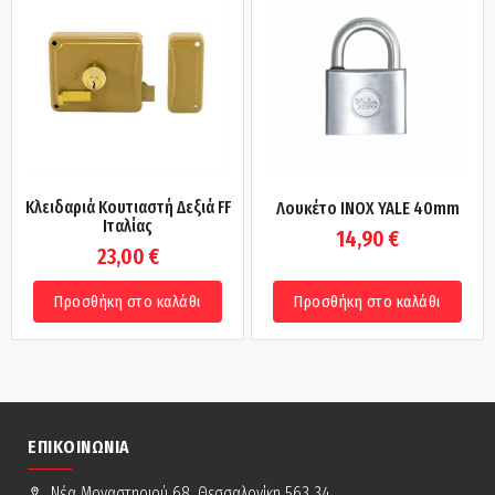
Κλειδαριά Κουτιαστή Δεξιά FF
Λουκέτο INOX YALE 40mm
Ιταλίας
14,90
€
23,00
€
Προσθήκη στο καλάθι
Προσθήκη στο καλάθι
ΕΠΙΚΟΙΝΩΝΊΑ
Νέα Mοναστηριού 68, Θεσσαλονίκη 563 34