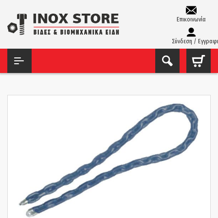
Επικοινωνία
Σύνδεση / Εγγραφ
ΑΡΧΙΚΉ
ΕΡΓΑΛΕΊΑ ΧΕΙΡΌΣ - ΑΝΑΛΏΣΙΜΑ
ΛΟΥΚΈΤΑ - ΚΛΕΙΔΑΡΙΈΣ
ΑΛΥΣΊΔΑ ΑΣΦΑΛΕΊΑΣ ΜΗΧΑΝΉΣ FF 8X1500MM