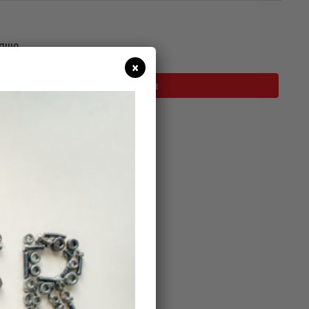
σιμο
×
Προσθήκη Στο Καλάθι