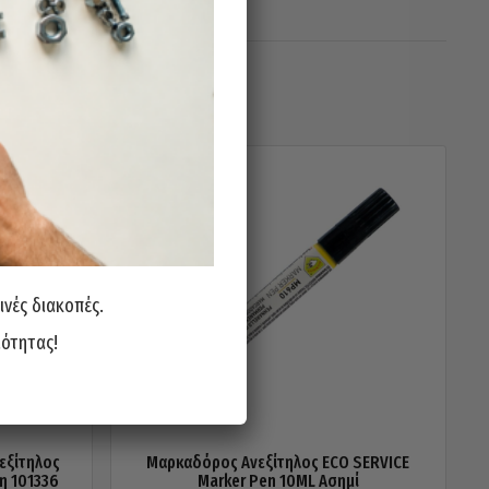
ινές διακοπές.
ιότητας!
εξίτηλος
Μαρκαδόρος Ανεξίτηλος ECO SERVICE
η 101336
Marker Pen 10ML Ασημί