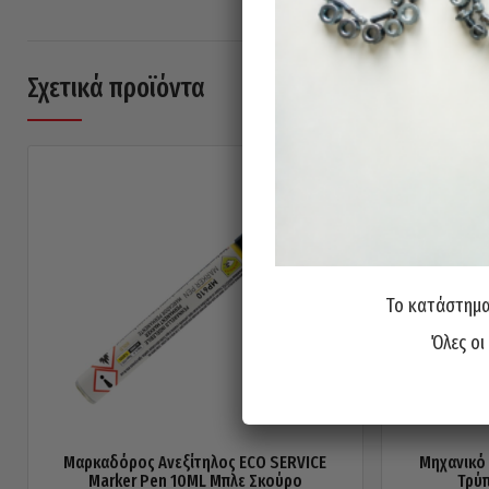
Σχετικά προϊόντα
Το κατάστημα 
Όλες οι
Μαρκαδόρος Ανεξίτηλος ECO SERVICE
Μηχανικό
Marker Pen 10ML Μπλε Σκούρο
Τρύ