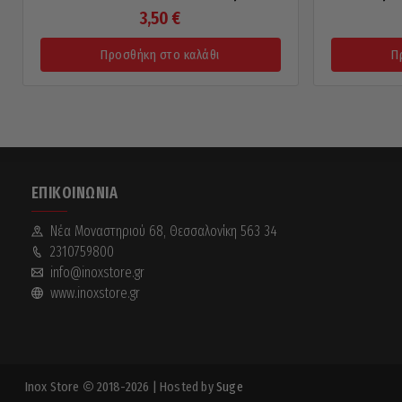
3,50
€
Προσθήκη στο καλάθι
Π
ΕΠΙΚΟΙΝΩΝΊΑ
Νέα Mοναστηριού 68, Θεσσαλονίκη 563 34
2310759800
info@inoxstore.gr
www.inoxstore.gr
Inox Store
2018-2026
| Hosted by
Suge