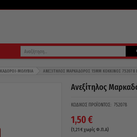
ΚΑΔΌΡΟΙ-ΜΟΛΎΒΙΑ
ΑΝΕΞΊΤΗΛΟΣ ΜΑΡΚΑΔΌΡΟΣ 15MM ΚΌΚΚΙΝΟΣ 752078 
Ανεξίτηλος Μαρκαδ
ΚΩΔΙΚΌΣ ΠΡΟΪΌΝΤΟΣ:
752078
1,50
€
(
1,21
€
χωρίς Φ.Π.Α)