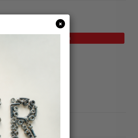
σιμο
×
Προσθήκη Στο Καλάθι