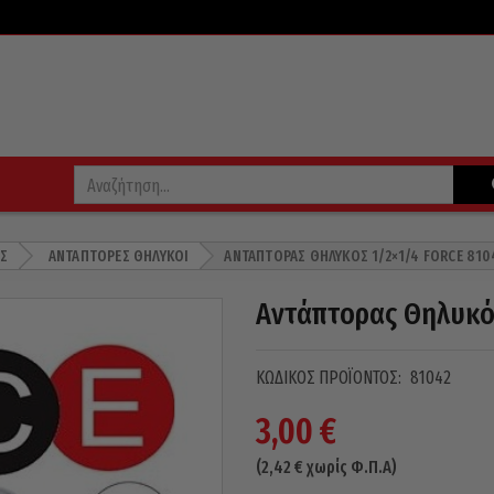
Σ
ΑΝΤΆΠΤΟΡΕΣ ΘΗΛΥΚΟΊ
ΑΝΤΆΠΤΟΡΑΣ ΘΗΛΥΚΌΣ 1/2×1/4 FORCE 810
Αντάπτορας Θηλυκό
ΚΩΔΙΚΌΣ ΠΡΟΪΌΝΤΟΣ:
81042
3,00
€
(
2,42
€
χωρίς Φ.Π.Α)