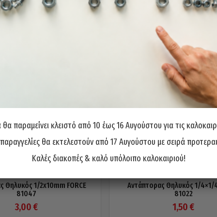
θα παραμείνει κλειστό από 10 έως 16 Αυγούστου για τις καλοκαιρ
 παραγγελίες θα εκτελεστούν από 17 Αυγούστου με σειρά προτερα
Καλές διακοπές & καλό υπόλοιπο καλοκαιριού!
ς Θηλυκός 1/2x10mm FORCE
Αντάπτορας Θηλυκός 1/4×1/
81047
81022
3,00
€
1,50
€