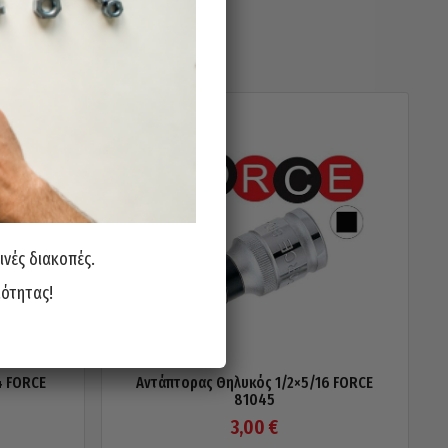
ινές διακοπές.
ιότητας!
4 FORCE
Αντάπτορας Θηλυκός 1/2×5/16 FORCE
81045
3,00
€