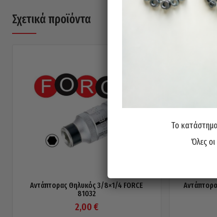
Σχετικά προϊόντα
Το κατάστημα 
Όλες οι
Αντάπτορας Θηλυκός 3/8×1/4 FORCE
Αντάπτορα
81032
2,00
€