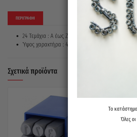
ΠΕΡΙΓΡΑΦΉ
24 Τεμάχια : Α έως Z + &
Ύψος χαρακτήρα : 4mm
Σχετικά προϊόντα
Το κατάστημα 
Όλες οι