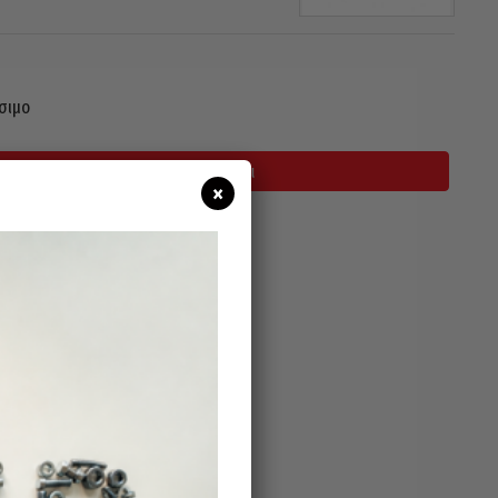
σιμο
Προσθήκη Στο Καλάθι
×