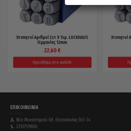
Χτυπητοί Αριθμοί Σετ 9 Τεμ. LUCKHAUS
Χτυπητοί Α
Γερμανίας 12mm
22,60
€
Προσθήκη στο καλάθι
Π
ΕΠΙΚΟΙΝΩΝΊΑ
Νέα Mοναστηριού 68, Θεσσαλονίκη 563 34
2310759800