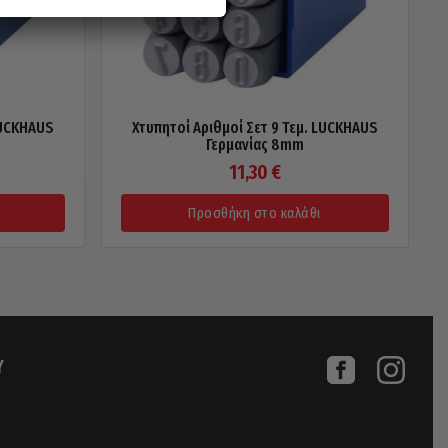
LUCKHAUS
Χτυπητοί Αριθμοί Σετ 9 Τεμ. LUCKHAUS
Γερμανίας 8mm
11,30
€
Προσθήκη στο καλάθι
Υ