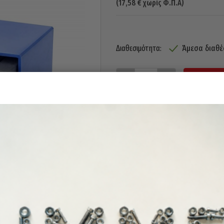
(
17,58
€
χωρίς Φ.Π.Α)
Άμεσα διαθέ
Διαθεσιμότητα: