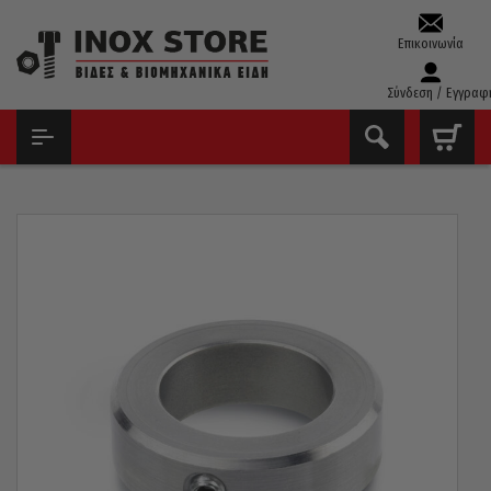
Επικοινωνία
Σύνδεση / Εγγραφ
ΑΡΧΙΚΉ
ΑΣΦΆΛΕΙΕΣ – ΣΦΉΝΕΣ – ΣΦΙΓΚΤΉΡΕΣ
ΣΤΗΡΊΓΜΑΤΑ ΣΩΛΉΝΩΝ INOX
ΔΑΧΤΥΛΊΔΙ ΣΤΉΡΙΞΗΣ ΣΩΛΉΝΑ INOX DIN 705 Φ16