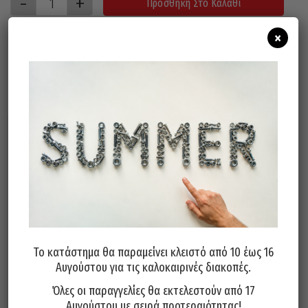
Προσθήκη Στο Καλάθι
×
Σχετικά προϊόντα
Το κατάστημα θα παραμείνει κλειστό από 10 έως 16
Στήριγμα Σωλήνα INOX 316 A4
Στήριγμα Σωλήνα INOX 316 A4
Αυγούστου για τις καλοκαιρινές διακοπές.
W5 Φ110
W5 Φ100
Όλες οι παραγγελίες θα εκτελεστούν από 17
12,90
€
12,40
€
Αυγούστου με σειρά προτεραιότητας!