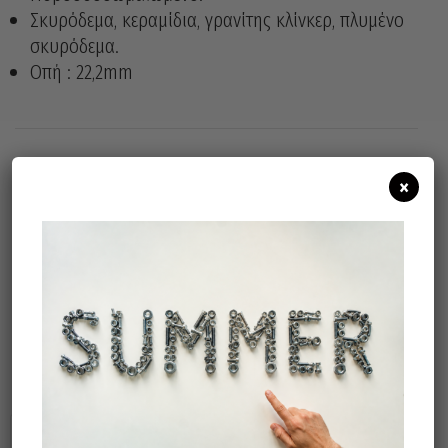
Σκυρόδεμα, κεραμίδια, γρανίτης κλίνκερ, πλυμένο
σκυρόδεμα.
Οπή : 22,2mm
×
Άμεσα διαθέσιμο
Διαθεσιμότητα:
Προσθήκη Στο Καλάθι
Σχετικά προϊόντα