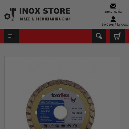
Επικοινωνία
Σύνδεση / Εγγραφ
ΑΡΧΙΚΉ
ΔΊΣΚΟΙ - ΛΕΙΑΝΤΙΚΆ
ΔΊΣΚΟΙ ΔΟΜΙΚΏΝ ΥΛΙΚΏΝ
ΔΊΣΚΟΣ ΚΟΠΉΣ ΔΟΜΙΚΏΝ ΥΛΙΚΏΝ ΕΠΑΓΓΕΛΜΑΤΙΚΉ ΣΕΙΡΆ 25320
TOROFLEX PRO+ Φ125