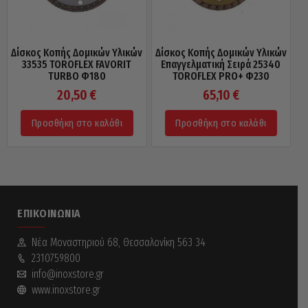
Δίσκος Κοπής Δομικών Υλικών
Δίσκος Κοπής Δομικών Υλικών
33535 TOROFLEX FAVORIT
Επαγγελματική Σειρά 25340
TURBO Φ180
TOROFLEX PRO+ Φ230
20,50
€
65,10
€
Προσθήκη στο καλάθι
Προσθήκη στο καλάθι
ΕΠΙΚΟΙΝΩΝΊΑ
Νέα Mοναστηριού 68, Θεσσαλονίκη 563 34
2310759800
info@inoxstore.gr
www.inoxstore.gr