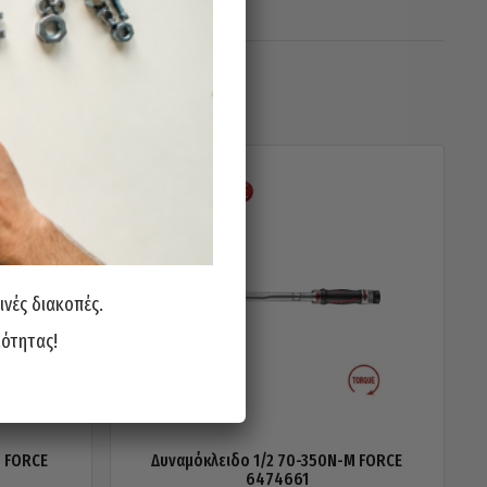
ινές διακοπές.
ιότητας!
M FORCE
Δυναμόκλειδο 1/2 70-350N-M FORCE
6474661