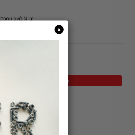
έτρου ανά N-m
×
σιμο
Προσθήκη Στο Καλάθι