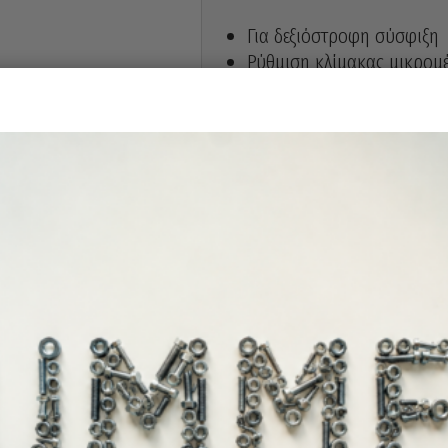
Για δεξιόστροφη σύσφιξη
Ρύθμιση κλίμακας μικρομ
1/2 (40-210)
Άμεσα διαθέ
Διαθεσιμότητα: