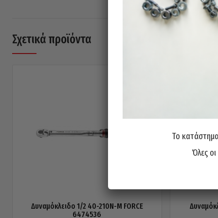
Σχετικά προϊόντα
Το κατάστημα 
Όλες οι
Δυναμόκλειδο 1/2 40-210N-M FORCE
Δυναμόκ
6474536