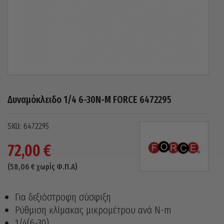
Δυναμόκλειδο 1/4 6-30N-M FORCE 6472295
6472295
72,00
€
(
58,06
€
χωρίς Φ.Π.Α)
Για δεξιόστροφη σύσφιξη
Ρύθμιση κλίμακας μικρομέτρου ανά N-m
1/4(6-30)