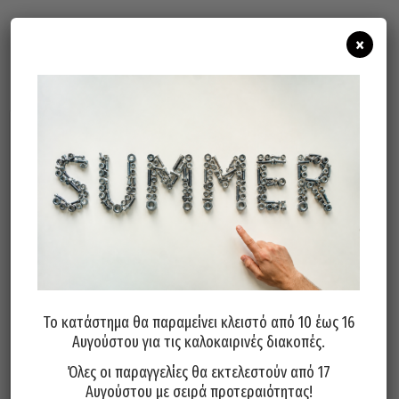
×
Σχετικά προϊόντα
Εντατήρας Συρματόσχοινου
Εντατήρας Συρματόσχοινου
Μπουκάλα Κολλητός INOX 316
INOX 316 A4 Θηλιά – Θηλιά
Το κατάστημα θα παραμείνει κλειστό από 10 έως 16
A4 M8245 M6
M8246A M5
Αυγούστου για τις καλοκαιρινές διακοπές.
13,00
€
4,00
€
Όλες οι παραγγελίες θα εκτελεστούν από 17
Αυγούστου με σειρά προτεραιότητας!
Προσθήκη στο καλάθι
Προσθήκη στο καλάθι