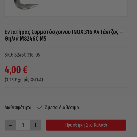
Εντατήρας Συρματόσχοινου INOX 316 A4 Γάντζος –
Θηλιά M8246C M5
8246C-316-05
4,00
€
(
3,23
€
χωρίς Φ.Π.Α)
Άμεσα διαθέσιμο
Διαθεσιμότητα:
Προσθήκη Στο Καλάθι