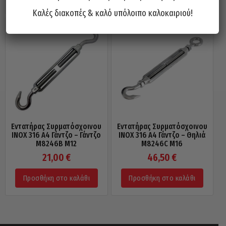
Καλές διακοπές & καλό υπόλοιπο καλοκαιριού!
Εντατήρας Συρματόσχοινου
Εντατήρας Συρματόσχοινου
INOX 316 A4 Γάντζο – Γάντζο
INOX 316 A4 Γάντζο – Θηλιά
M8246B M12
M8246C M16
21,00
€
46,50
€
Προσθήκη στο καλάθι
Προσθήκη στο καλάθι