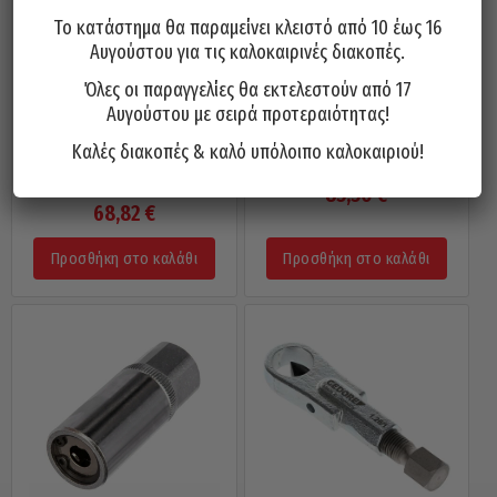
Το κατάστημα θα παραμείνει κλειστό από 10 έως 16
Αυγούστου για τις καλοκαιρινές διακοπές.
Όλες οι παραγγελίες θα εκτελεστούν από 17
Αυγούστου με σειρά προτεραιότητας!
Σετ 6 Τεμ. Εξαγωγής
Εξολκέας Μπουζονιών 1.28/2
Καλές διακοπές & καλό υπόλοιπο καλοκαιριού!
Φθαρμένων Παξιμαδιών FORCE
8-19mm GEDORE 8010700
906U2
85,50
€
68,82
€
Προσθήκη στο καλάθι
Προσθήκη στο καλάθι