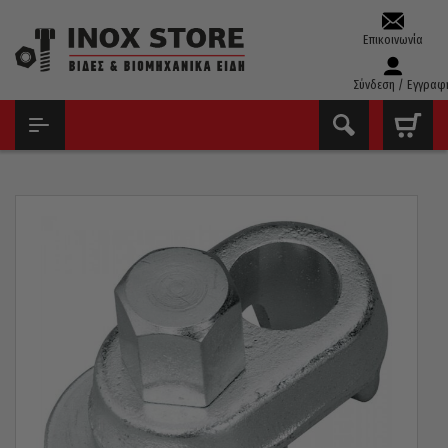
Επικοινωνία
Σύνδεση / Εγγραφ
ΑΡΧΙΚΉ
ΚΑΣΕΤΊΝΕΣ ΕΡΓΑΛΕΊΩΝ & ΚΑΡΥΔΆΚΙΑ
ΣΕΤ ΦΘΑΡΜΈΝΩΝ ΠΑΞΙΜΑΔΙΏΝ & ΜΠΟΥΖΟΝΙΏΝ
ΕΞΟΛΚΈΑΣ ΜΠΟΥΖΟΝΙΏΝ 1.28/3 19-25MM GEDORE 8010890