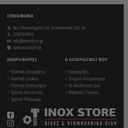
multiple
variants.
The
ΕΠΙΚΟΙΝΩΝΊΑ
options
may
be
Νέα Mοναστηριού 68, Θεσσαλονίκη 563 34
chosen
2310759800
on
info@inoxstore.gr
the
www.inoxstore.gr
product
page
ΠΛΗΡΟΦΟΡΊΕΣ
Ο ΛΟΓΑΡΙΑΣΜΌΣ ΜΟΥ
Πολιτική Απορρήτου
Παραγγελίες
Πολιτική Cookies
Στοιχεία Λογαριασμού
Πολιτική Επιστροφών
Οι διευθύνσεις μου
Τρόποι Αποστολής
Ρυθμίσεις Cookies
Τρόποι Πληρωμής