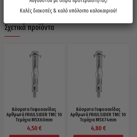
τρύπα κατά το βίδωμα
Αυγούστου με σειρά προτεραιότητας!
Καλές διακοπές & καλό υπόλοιπο καλοκαιριού!
Σχετικά προϊόντα
Βύσματα Γυψοσανίδας
Βύσματα Γυψοσανίδας
Αρθρωτά FRIULSIDER TMC 10
Αρθρωτά FRIULSIDER TMC 10
Τεμάχια M5X60mm
Τεμάχια M5X74mm
4,50
€
4,80
€