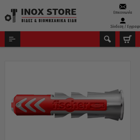
Επικοινωνία
Σύνδεση / Εγγραφ
ΑΡΧΙΚΉ
ΕΡΓΑΛΕΊΑ ΧΕΙΡΌΣ - ΑΝΑΛΏΣΙΜΑ
ΟΎΠΑ ΠΛΑΣΤΙΚΆ - ΜΕΤΑΛΛΙΚΆ
FISCHER ΒΎΣΜΑ ΠΛΑΣΤΙΚΌ DUOPOWER 14X70MM 538244 20ΤΜΧ