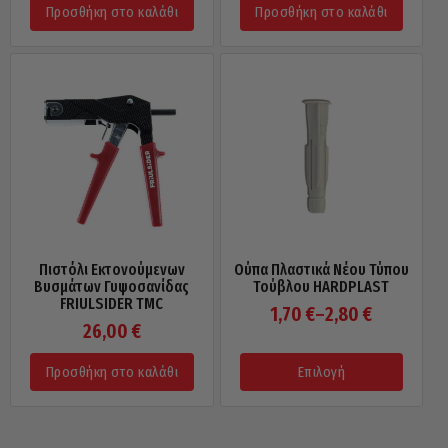
Προσθήκη στο καλάθι
Προσθήκη στο καλάθι
Πιστόλι Εκτονούμενων
Ούπα Πλαστικά Νέου Τύπου
Βυσμάτων Γυψοσανίδας
Τούβλου HARDPLAST
FRIULSIDER TMC
Price
1,70
€
–
2,80
€
26,00
€
range:
1,70 €
Προσθήκη στο καλάθι
Επιλογή
through
This
2,80 €
product
has