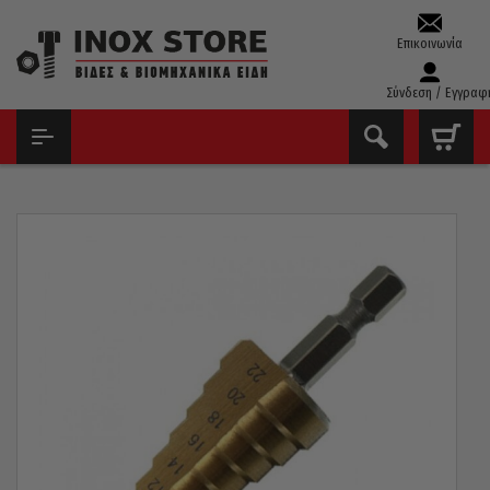
Επικοινωνία
Σύνδεση / Εγγραφ
ΑΡΧΙΚΉ
ΤΡΥΠΆΝΙΑ – ΚΟΛΑΟΎΖΑ – ΦΙΛΙΈΡΕΣ
ΦΡΈΖΕΣ ΔΙΑΒΆΘΜΙΣΗΣ
ΦΡΈΖΑ ΔΙΑΒΆΘΜΙΣΗΣ ΤΙΤΑΝΊΟΥ 1/4 PASCO 4-22MM