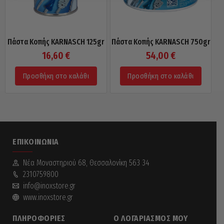
Πάστα Κοπής KARNASCH 125gr
Πάστα Κοπής KARNASCH 750gr
16,60
€
54,00
€
Προσθήκη στο καλάθι
Προσθήκη στο καλάθι
ΕΠΙΚΟΙΝΩΝΊΑ
Νέα Mοναστηριού 68, Θεσσαλονίκη 563 34
2310759800
info@inoxstore.gr
www.inoxstore.gr
ΠΛΗΡΟΦΟΡΊΕΣ
Ο ΛΟΓΑΡΙΑΣΜΌΣ ΜΟΥ