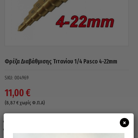
Φρέζα Διαβάθμισης Τιτανίου 1/4 Pasco 4-22mm
004969
11,00
€
(
8,87
€
χωρίς Φ.Π.Α)
Άξονας 1/4
×
4-22mm