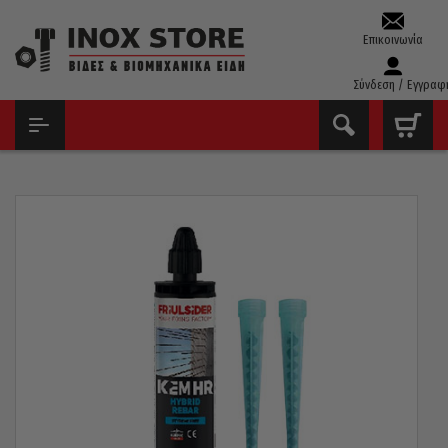
Επικοινωνία
Σύνδεση / Εγγραφ
ΑΡΧΙΚΉ
ΧΗΜΙΚΆ – ΣΠΡΈΙ – ΚΌΛΛΕΣ
ΧΗΜΙΚΉ ΑΓΚΎΡΩΣΗ
ΦΥΣΊΓΓΙΟ ΧΗΜΙΚΉΣ ΑΓΚΎΡΩΣΗΣ 300ML HR955 FM