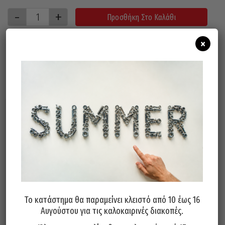
Προσθήκη Στο Καλάθι
×
Μπορεί επίσης να σας αρέσει…
Το κατάστημα θα παραμείνει κλειστό από 10 έως 16
Πλαστικά Δίχτυα Χημικής
Πλαστικά Δίχτυα Χημικής
Αυγούστου για τις καλοκαιρινές διακοπές.
Αγκύρωσης FRIULSIDER BRP
Αγκύρωσης FRIULSIDER BRP
15X85
15X130