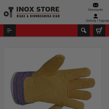
Επικοινωνία
Σύνδεση / Εγγραφ
ΑΡΧΙΚΉ
ΕΞΟΠΛΙΣΜΌΣ ΠΡΟΣΤΑΣΊΑΣ
ΓΆΝΤΙΑ ΕΡΓΑΣΊΑΣ
ΓΆΝΤΙΑ ΕΡΓΑΣΊΑΣ INTER ΔΕΡΜΆΤΙΝΑ-ΠΆΝΙΝΑ 10,5″