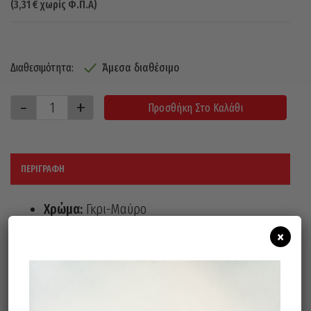
(
3,31
€
χωρίς Φ.Π.Α)
Άμεσα διαθέσιμο
Διαθεσιμότητα:
Προσθήκη Στο Καλάθι
ΠΕΡΙΓΡΑΦΉ
Χρώμα:
Γκρι-Μαύρο
Πλεκτά γάντια (15 gauge) από νάυλον και
×
spandex, με επικάλυψη από αφρό
νιτριλίου υψηλής ποιότητας και κόκκους
στην περιοχή της παλάμης και δακτύλων.
Γάντια γενικής χρήσης με τέλεια