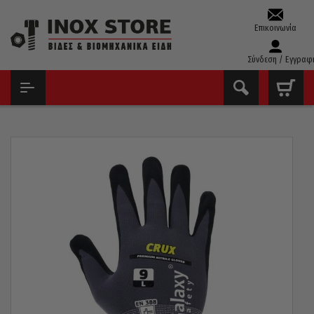
Επικοινωνία
Σύνδεση / Εγγραφ
ΑΡΧΙΚΉ
ΕΞΟΠΛΙΣΜΌΣ ΠΡΟΣΤΑΣΊΑΣ
ΓΆΝΤΙΑ ΕΡΓΑΣΊΑΣ
ΓΆΝΤΙΑ ΝΙΤΡΙΛΊΟΥ GALAXY CRUX ΜΕ ΚΌΚΚΟΥΣ ΝO8 MEDIUM