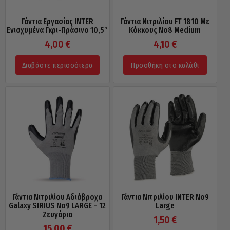
Γάντια Εργασίας INTER
Γάντια Νιτριλίου FT 1810 Με
Ενισχυμένα Γκρι-Πράσινο 10,5″
Κόκκους Νo8 Medium
4,00
€
4,10
€
Διαβάστε περισσότερα
Προσθήκη στο καλάθι
Γάντια Νιτριλίου Αδιάβροχα
Γάντια Νιτριλίου INTER Νo9
Galaxy SIRIUS Νo9 LARGE – 12
Large
Ζευγάρια
1,50
€
15,00
€