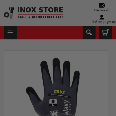
Επικοινωνία
Σύνδεση / Εγγραφ
ΑΡΧΙΚΉ
ΕΞΟΠΛΙΣΜΌΣ ΠΡΟΣΤΑΣΊΑΣ
ΓΆΝΤΙΑ ΕΡΓΑΣΊΑΣ
ΓΆΝΤΙΑ ΝΙΤΡΙΛΊΟΥ GALAXY CRUX ΜΕ ΚΌΚΚΟΥΣ ΝO9 LARGE