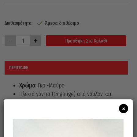
Άμεσα διαθέσιμο
Διαθεσιμότητα:
Προσθήκη Στο Καλάθι
ΠΕΡΙΓΡΑΦΉ
Χρώμα:
Γκρι-Μαύρο
Πλεκτά γάντια (15 gauge) από νάυλον και
spandex, με επικάλυψη από αφρό
×
νιτριλίου υψηλής ποιότητας και κόκκους
στην περιοχή της παλάμης και δακτύλων.
Γάντια γενικής χρήσης με τέλεια
εφαρμογή στα χέρια.