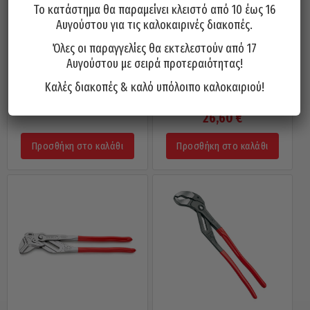
Το κατάστημα θα παραμείνει κλειστό από 10 έως 16
Αυγούστου για τις καλοκαιρινές διακοπές.
Όλες οι παραγγελίες θα εκτελεστούν από 17
Αυγούστου με σειρά προτεραιότητας!
Γκαζοτανάλια KNIPEX 8701300
Γκαζοτανάλια CR-V Τύπου
Καλές διακοπές & καλό υπόλοιπο καλοκαιριού!
Cobra 300mm
Knipex Με Κουμπί & Μόνωση
16″ 400mm 005286
48,50
€
26,60
€
Προσθήκη στο καλάθι
Προσθήκη στο καλάθι