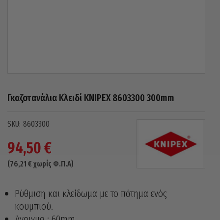
Γκαζοτανάλια Κλειδί KNIPEX 8603300 300mm
8603300
94,50
€
(
76,21
€
χωρίς Φ.Π.Α)
Ρύθμιση και κλείδωμα με το πάτημα ενός
κουμπιού.
Άνοιγμα : 60mm