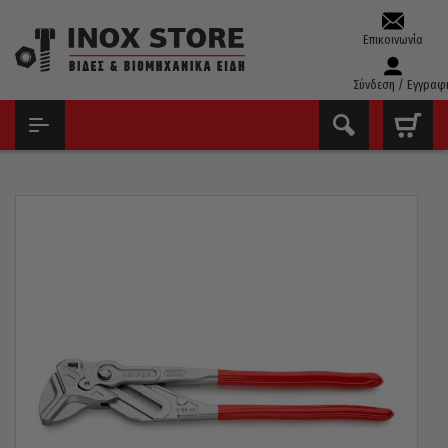
Επικοινωνία
Σύνδεση / Εγγραφ
ΑΡΧΙΚΉ
ΕΡΓΑΛΕΊΑ ΧΕΙΡΌΣ - ΑΝΑΛΏΣΙΜΑ
ΓΚΑΖΟΤΑΝΆΛΙΕΣ
ΓΚΑΖΟΤΑΝΆΛΙΑ ΚΛΕΙΔΊ KNIPEX 8603300 300MM