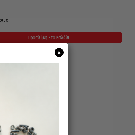
σιμο
Προσθήκη Στο Καλάθι
×