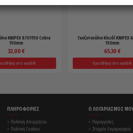
άλια KNIPEX 8701150 Cobra
Γκαζοτανάλια Κλειδί KNIPEX 
150mm
150mm
32,00
€
65,30
€
ροσθήκη στο καλάθι
Προσθήκη στο καλάθι
ΠΛΗΡΟΦΟΡΊΕΣ
Ο ΛΟΓΑΡΙΑΣΜΌΣ ΜΟ
Πολιτική Απορρήτου
Παραγγελίες
Πολιτική Cookies
Στοιχεία Λογαριασμού