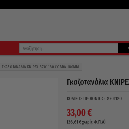
ΓΚΑΖΟΤΑΝΆΛΙΑ KNIPEX 8701180 COBRA 180MM
Γκαζοτανάλια KNIP
ΚΩΔΙΚΌΣ ΠΡΟΪΌΝΤΟΣ:
8701180
33,00
€
(
26,61
€
χωρίς Φ.Π.Α)