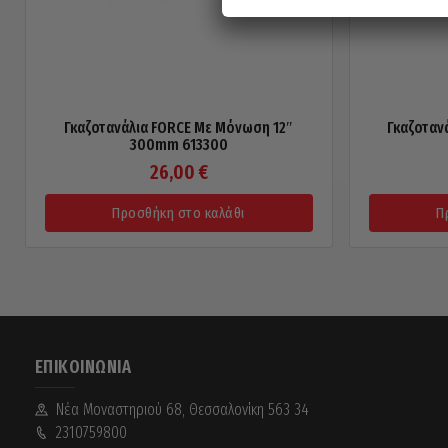
Γκαζοτανάλια FORCE Με Μόνωση 12″
Γκαζοταν
300mm 613300
26,00
€
Προσθήκη στο καλάθι
Π
ΕΠΙΚΟΙΝΩΝΊΑ
Νέα Mοναστηριού 68, Θεσσαλονίκη 563 34
2310759800