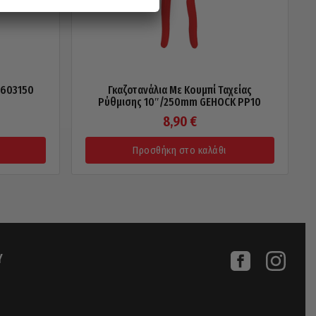
8603150
Γκαζοτανάλια Με Κουμπί Ταχείας
Ρύθμισης 10″/250mm GEHOCK PP10
8,90
€
Προσθήκη στο καλάθι
Υ