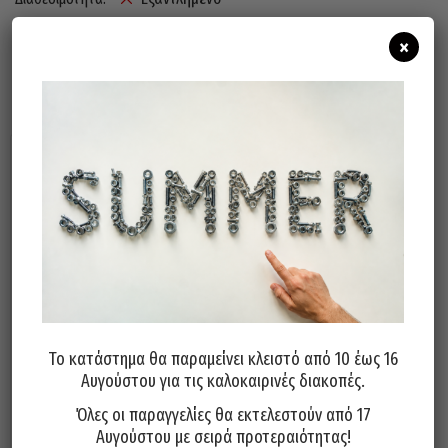
×
Σχετικά προϊόντα
Μάσκα Ηλεκτροκόλλησης
Μάσκα Ηλεκτροκόλλησης
Το κατάστημα θα παραμείνει κλειστό από 10 έως 16
Κεφαλής Ιταλίας
Taiwan
Αυγούστου για τις καλοκαιρινές διακοπές.
17,00
€
6,50
€
Όλες οι παραγγελίες θα εκτελεστούν από 17
Αυγούστου με σειρά προτεραιότητας!
Προσθήκη στο καλάθι
Προσθήκη στο καλάθι