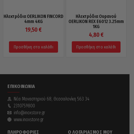
Ηλεκτρόδια OERLIKON FINCORD
Ηλεκτρόδια Ουρανού
4mm 4KG
OERLIKON REX E6012 3.25mm
1KG
19,50
€
4,80
€
Προσθήκη στο καλάθι
Προσθήκη στο καλάθι
ΕΠΙΚΟΙΝΩΝΊΑ
Νέα Mοναστηριού 68, Θεσσαλονίκη 563 34
2310759800
info@inoxstore.gr
www.inoxstore.gr
ΠΛΗΡΟΦΟΡΊΕΣ
Ο ΛΟΓΑΡΙΑΣΜΌΣ ΜΟΥ