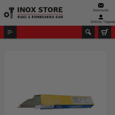
Επικοινωνία
Σύνδεση / Εγγραφ
ΑΡΧΙΚΉ
ΕΡΓΑΛΕΊΑ ΧΕΙΡΌΣ - ΑΝΑΛΏΣΙΜΑ
ΗΛΕΚΤΡΌΔΙΑ - ΣΎΡΜΑ - ΚΑΛΆΙ
ΗΛΕΚΤΡΌΔΙΑ OERLIKON FINCORD 2MM 3,5KG