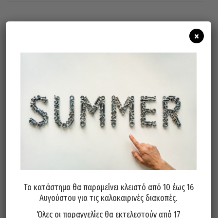
Εξαντλημένο
Διαθεσιμότητα:
×
Σχετικά προϊόντα
Το κατάστημα θα παραμείνει κλειστό από 10 έως 16
Αυγούστου για τις καλοκαιρινές διακοπές.
Καρφιά Οικοδομής No5
Καρφιά Οροφής Στριφτά Με
3,1x53mm
Ροδέλα PVC 3,7x90mm
Όλες οι παραγγελίες θα εκτελεστούν από 17