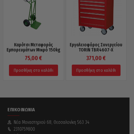
Καρότσι Μεταφοράς
Εργαλειοφόρος Συνεργείου
Εμπορευμάτων Μικρό 150kg
TORIN TBR4607-X
75,00
€
371,00
€
Προσθήκη στο καλάθι
Προσθήκη στο καλάθι
ΕΠΙΚΟΙΝΩΝΊΑ
Νέα Mοναστηριού 68, Θεσσαλονίκη 563 34
2310759800