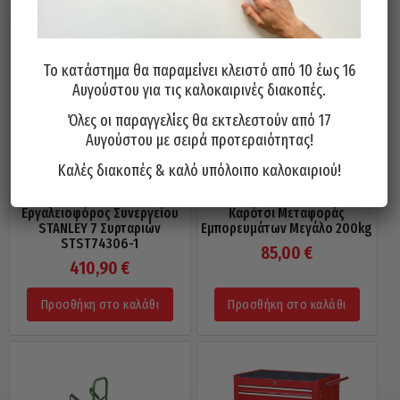
Το κατάστημα θα παραμείνει κλειστό από 10 έως 16
Αυγούστου για τις καλοκαιρινές διακοπές.
Όλες οι παραγγελίες θα εκτελεστούν από 17
Αυγούστου με σειρά προτεραιότητας!
Καλές διακοπές & καλό υπόλοιπο καλοκαιριού!
Εργαλειοφόρος Συνεργείου
Καρότσι Μεταφοράς
STANLEY 7 Συρταριών
Εμπορευμάτων Μεγάλο 200kg
STST74306-1
85,00
€
410,90
€
Προσθήκη στο καλάθι
Προσθήκη στο καλάθι