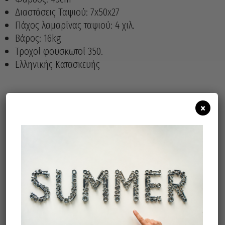
Διαστάσεις Ταψιού: 7x50x27
Πάχος λαμαρίνας ταψιού: 4 χιλ.
Βάρος: 16kg
Τροχοί φουσκωτοί 350.
Ελληνικής Κατασκευής
×
Άμεσα διαθέσιμο
Διαθεσιμότητα:
Προσθήκη Στο Καλάθι
Σχετικά προϊόντα