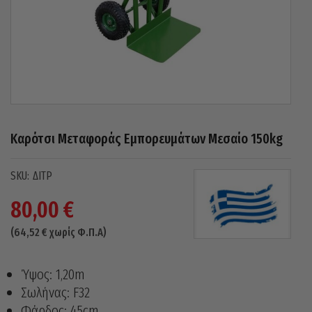
Καρότσι Μεταφοράς Εμπορευμάτων Μεσαίο 150kg
ΔΙΤΡ
80,00
€
(
64,52
€
χωρίς Φ.Π.Α)
Ύψος: 1,20m
Σωλήνας: F32
Φάρδος: 45cm