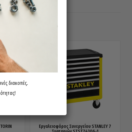
ινές διακοπές.
ιότητας!
 TORIN
Εργαλειοφόρος Συνεργείου STANLEY 7
Συρταριών STST74306-1