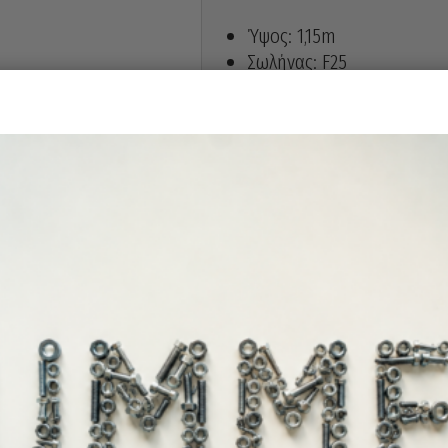
Ύψος: 1,15m
Σωλήνας: F25
Φάρδος: 28cm
Διαστάσεις Ταψιού 6x24x4
Πάχος λαμαρίνας ταψιού: 4
Βάρος: 12,50kg
Τροχοί φουσκωτοί 350.
Κατάλληλο για όλες τις χρή
Ελληνικής Κατασκευής
Άμεσα διαθέ
Διαθεσιμότητα: