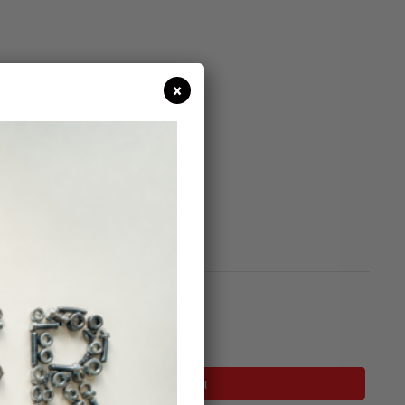
×
0
 χιλ.
σεις
σιμο
Προσθήκη Στο Καλάθι